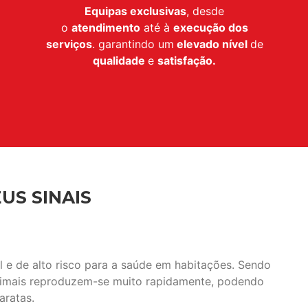
Equipas exclusivas
, desde
o
atendimento
até à
execução dos
serviços
. garantindo um
elevado nível
de
qualidade
e
satisfação.
US SINAIS
e de alto risco para a saúde em habitações. Sendo
animais reproduzem-se muito rapidamente, podendo
aratas.