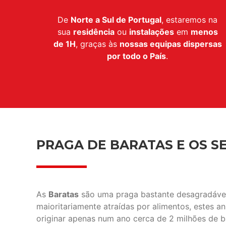
De
Norte a Sul de Portugal
, estaremos na
sua
residência
ou
instalações
em
menos
de 1H
, graças às
nossas equipas dispersas
por todo o País
.
PRAGA DE BARATAS E OS SE
As
Baratas
são uma praga bastante desagradável 
maioritariamente atraídas por alimentos, estes 
originar apenas num ano cerca de 2 milhões de b