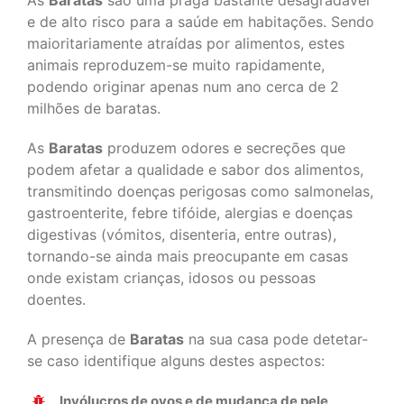
As
Baratas
são uma praga bastante desagradável
e de alto risco para a saúde em habitações. Sendo
maioritariamente atraídas por alimentos, estes
animais reproduzem-se muito rapidamente,
podendo originar apenas num ano cerca de 2
milhões de baratas.
As
Baratas
produzem odores e secreções que
podem afetar a qualidade e sabor dos alimentos,
transmitindo doenças perigosas como salmonelas,
gastroenterite, febre tifóide, alergias e doenças
digestivas (vómitos, disenteria, entre outras),
tornando-se ainda mais preocupante em casas
onde existam crianças, idosos ou pessoas
doentes.
A presença de
Baratas
na sua casa pode detetar-
se caso identifique alguns destes aspectos:
Invólucros de ovos e de mudança de pele