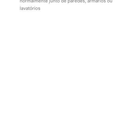
normalmente junto de paredes, armários ou
lavatórios