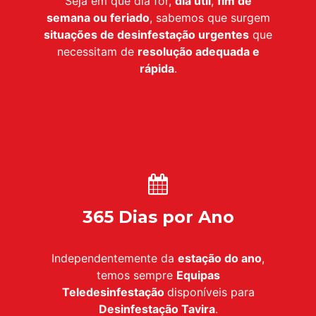
Seja em que dia for,
dia útil
,
fim de
semana ou feriado
, sabemos que surgem
situações de desinfestação urgentes
que
necessitam de
resolução adequada e
rápida
.
365 Dias por Ano
Independentemente da
estação do ano
,
temos sempre
Equipas
Teledesinfestação
disponíveis para
Desinfestação
Tavira
.