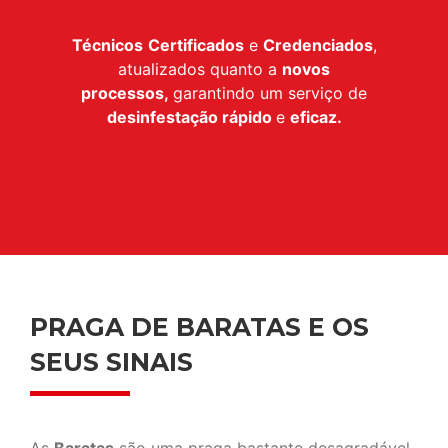
Técnicos
Certificados
e
Credenciados
,
atualizados quanto a
novos
processos,
garantindo um serviço de
desinfestação
rápido
e
eficaz.
PRAGA DE BARATAS E OS
SEUS SINAIS