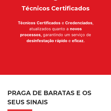
Técnicos Certificados
Técnicos
Certificados
e
Credenciados
,
atualizados quanto a
novos
processos,
garantindo um serviço de
desinfestação
rápido
e
eficaz.
PRAGA DE BARATAS E OS
SEUS SINAIS