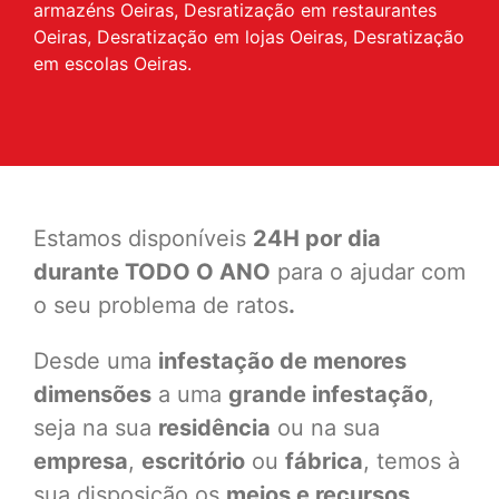
armazéns Oeiras, Desratização em restaurantes
Oeiras, Desratização em lojas Oeiras, Desratização
em escolas Oeiras.
Estamos disponíveis
24H por dia
durante TODO O ANO
para o ajudar com
o seu problema de ratos
.
Desde uma
infestação de menores
dimensões
a uma
grande infestação
,
seja na sua
residência
ou na sua
empresa
,
escritório
ou
fábrica
, temos à
sua disposição os
meios e recursos