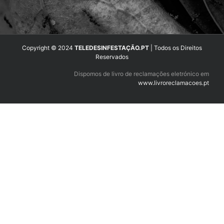
Copyright © 2024
TELEDESINFESTAÇÃO.PT
| Todos os Direitos
Reservados
Dispomos de livro de reclamações eletrónico em
www.livroreclamacoes.pt