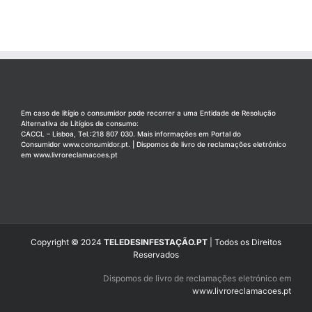
Em caso de litígio o consumidor pode recorrer a uma Entidade de Resolução
Alternativa de Litígios de consumo:
CACCL – Lisboa, Tel.:218 807 030. Mais informações em Portal do
Consumidor
www.consumidor.pt
. | Dispomos de livro de reclamações eletrónico
em
www.livroreclamacoes.pt
Copyright © 2024
TELEDESINFESTAÇÃO.PT
| Todos os Direitos
Reservados
Dispomos de livro de reclamações eletrónico em
www.livroreclamacoes.pt