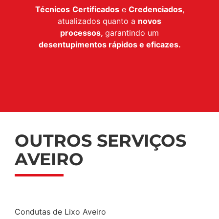
Técnicos
Certificados
e
Credenciados
,
atualizados quanto a
novos
processos,
garantindo um
desentupimentos rápidos e eficazes.
OUTROS SERVIÇOS
AVEIRO
Condutas de Lixo Aveiro