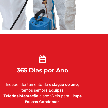
365 Dias por Ano
Independentemente da
estação do ano
,
temos sempre
Equipas
Teledesinfestação
disponíveis para
Limpa
Fossas Gondomar
.