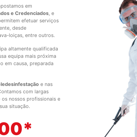
 apostamos em
cados e Credenciados
, e
ermitem efetuar serviços
ente, desde
a-loiças, entre outros.
pa altamente qualificada
ssa equipa mais próxima
ção em causa, preparada
ledesinfestação
e nas
Contamos com largas
os nossos profissionais e
ua situação.
500*