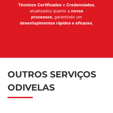
Técnicos
Certificados
e
Credenciados
,
atualizados quanto a
novos
processos,
garantindo um
desentupimentos rápidos e eficazes.
OUTROS SERVIÇOS
ODIVELAS