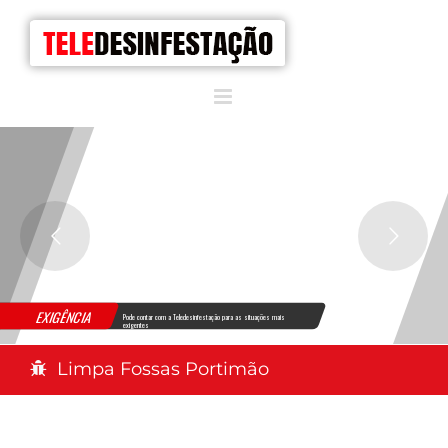
EXIGÊNCIA
Pode contar com a Teledesinfestação para as situações mais
exigentes
Limpa Fossas Portimão