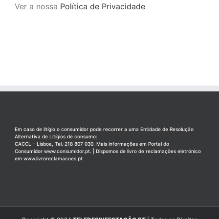
Ver a nossa
Política de Privacidade
Em caso de litígio o consumidor pode recorrer a uma Entidade de Resolução
Alternativa de Litígios de consumo:
CACCL – Lisboa, Tel.:218 807 030. Mais informações em Portal do
Consumidor
www.consumidor.pt
. | Dispomos de livro de reclamações eletrónico
em
www.livroreclamacoes.pt