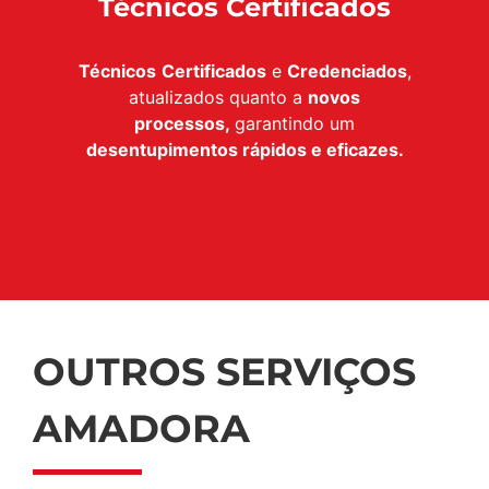
Técnicos Certificados
Técnicos
Certificados
e
Credenciados
,
atualizados quanto a
novos
processos,
garantindo um
desentupimentos rápidos e eficazes.
OUTROS SERVIÇOS
AMADORA