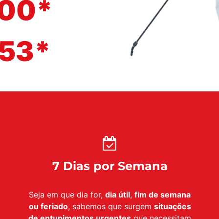
500*
153*
7 Dias por Semana
Seja em que dia for,
dia útil
,
fim de semana
ou feriado
, sabemos que surgem
situações
de entupimentos urgentes
que necessitam