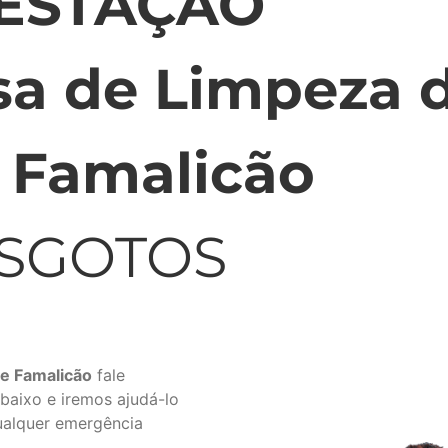
FESTAÇÃO
a de Limpeza d
e Famalicão
ESGOTOS
e Famalicão
fale
aixo e iremos ajudá-lo
ualquer emergência