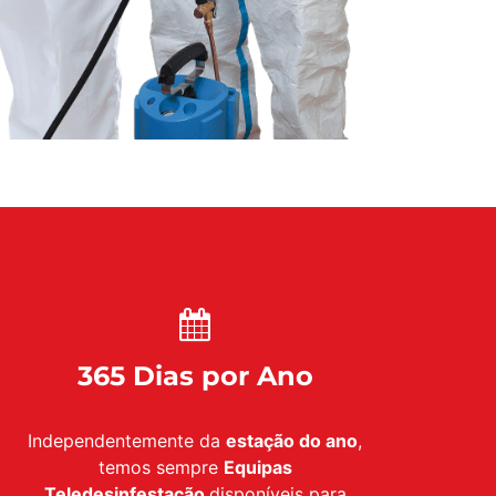
365 Dias por Ano
Independentemente da
estação do ano
,
temos sempre
Equipas
Teledesinfestação
disponíveis para