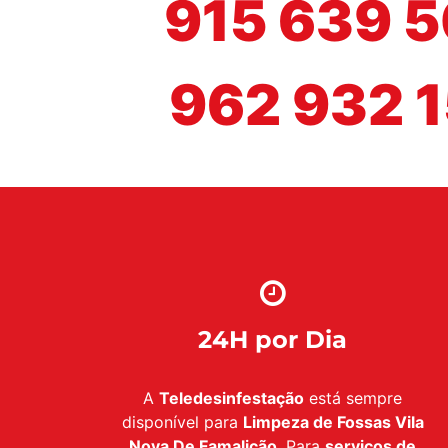
915 639 
962 932 
24H por Dia
A
Teledesinfestação
está sempre
disponível para
Limpeza de Fossas Vila
Nova De Famalicão
. Para
serviços de