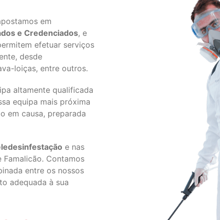
 apostamos em
cados e Credenciados
, e
ermitem efetuar serviços
ente, desde
a-loiças, entre outros.
pa altamente qualificada
ssa equipa mais próxima
ção em causa, preparada
ledesinfestação
e nas
e Famalicão. Contamos
inada entre os nossos
nto adequada à sua