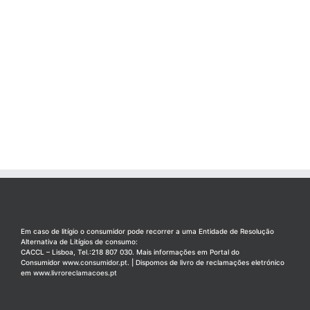
Em caso de litígio o consumidor pode recorrer a uma Entidade de Resolução
Alternativa de Litígios de consumo:
CACCL – Lisboa, Tel.:218 807 030. Mais informações em Portal do
Consumidor
www.consumidor.pt
. | Dispomos de livro de reclamações eletrónico
em
www.livroreclamacoes.pt