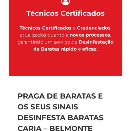
Técnicos Certificados
Técnicos Certificados
e
Credenciados
,
atualizados quanto a
novos processos,
garantindo um serviço de
Desinfestação
de Baratas rápido
e
eficaz.
PRAGA DE BARATAS E
OS SEUS SINAIS
DESINFESTA BARATAS
CARIA – BELMONTE